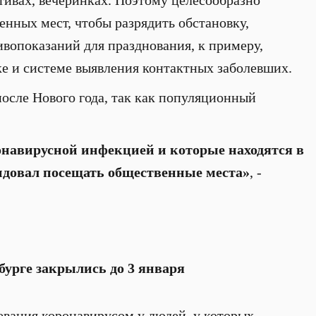
тивах, вечеринках. Поэтому целесообразно
енных мест, чтобы разрядить обстановку,
ивопоказаний для празднования, к примеру,
ке и системе выявления контактных заболевших.
после Нового года, так как популяционный
онавирусной инфекцией и которые находятся в
ендовал посещать общественные места»
, -
бурге закрылись до 3 января
евания коронавирусом у людей, у которых