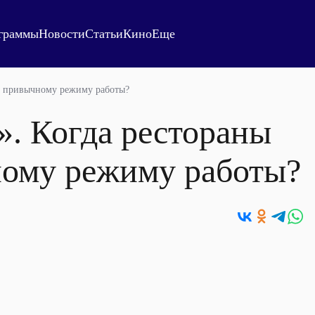
граммы
Новости
Статьи
Кино
Еще
 к привычному режиму работы?
». Когда рестораны
ному режиму работы?