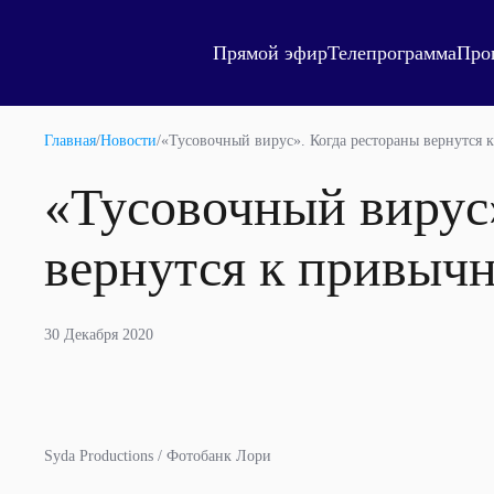
Прямой эфир
Телепрограмма
Про
Главная
/
Новости
/
«Тусовочный вирус». Когда рестораны вернутся
«Тусовочный вирус
вернутся к привыч
30 Декабря 2020
Syda Productions / Фотобанк Лори