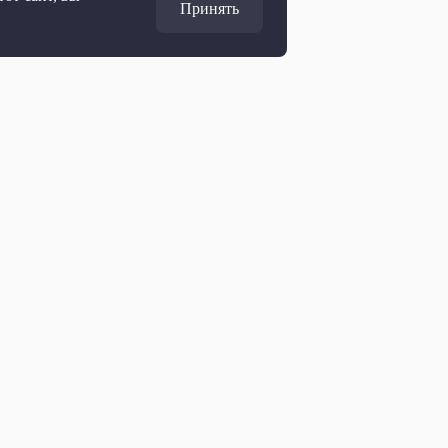
Принять
Адрес
127427, Москва, Россия
Ул. Академика Королёва, 19
Дирекция по развитию
marketing@ptvr.ru
+7 499 755 30 50 доб. 3165