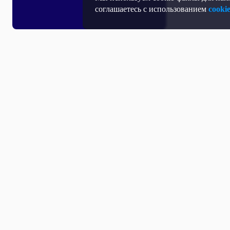
соглашаетесь с использованием
cooki
Т
П
Т
Средство массовой информации, Сетевое издание - Интернет-портал
Н
"Общественное телевидение России".
Учредитель: Автономная некоммерческая организация «Общественное
телевидение России» (АНО «ОТВР»).
Свидетельство о регистрации СМИ Эл № ФС77-54773 от 17.07.2013 г.
Д
выдано Федеральной службой по надзору в сфере связи, информационных
технологий и массовых коммуникаций (Роскомнадзор).
О
Главный редактор: Игнатенко В.Н.
К
Адрес электронной почты Редакции: internet@otr-online.ru
К
Телефон Редакции: +7 (499) 755 30 50