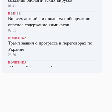
создания биологических вирусов
01:41
В МИРЕ
Во всех английских водоемах обнаружили
опасное содержание химикатов
02:51
ПОЛИТИКА
Трамп заявил о прогрессе в переговорах по
Украине
23:50
ПОЛИТИКА
«Это пробуждение». Дмитриев указал на
рекордную популярность «Альтернативы для
Германии»
01:14