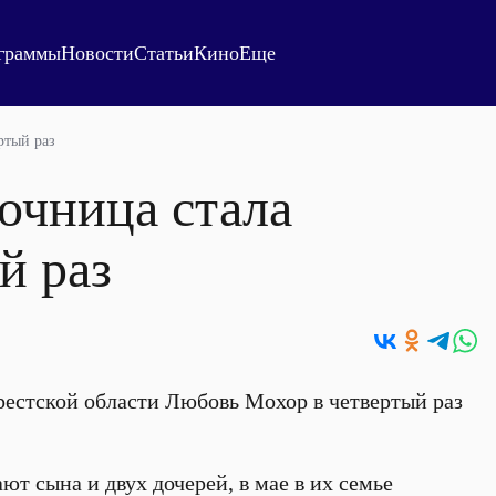
граммы
Новости
Статьи
Кино
Еще
ртый раз
очница стала
й раз
рестской области Любовь Мохор в четвертый раз
ют сына и двух дочерей, в мае в их семье