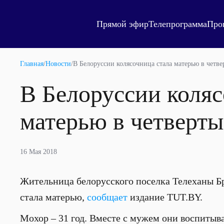
Прямой эфир
Телепрограмма
Про
Главная
/
Новости
/
В Белоруссии колясочница стала матерью в четве
В Белоруссии коляс
матерью в четверты
16 Мая 2018
Жительница белорусского поселка Телеханы Б
стала матерью,
сообщает
издание TUT.BY.
Мохор – 31 год. Вместе с мужем они воспитыва