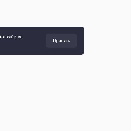
от сайт, вы
Принять
Адрес
127427, Москва, Россия
Ул. Академика Королёва, 19
Дирекция по развитию