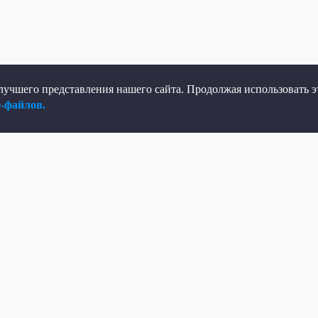
учшего представления нашего сайта. Продолжая использовать эт
e-файлов.
елеканал
Мы в соцсетях
рямой эфир
ВКонтакте
елепрограмма
Яндекс.Дзен
овости