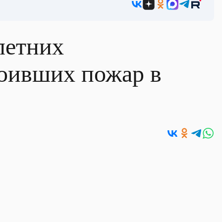
летних
роивших пожар в