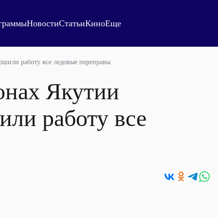
граммы
Новости
Статьи
Кино
Еще
ршили работу все ледовые переправы
онах Якутии
или работу все