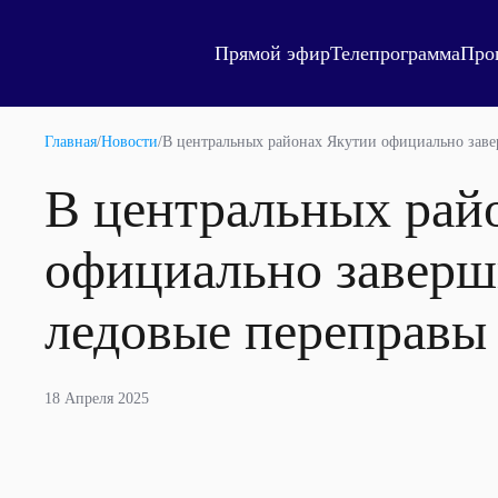
Прямой эфир
Телепрограмма
Про
Главная
/
Новости
/
В центральных районах Якутии официально заве
В центральных рай
официально заверш
ледовые переправы
18 Апреля 2025