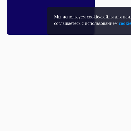
Мы используем cookie-файлы для наил
соглашаетесь с использованием
cooki
Т
П
Т
Средство массовой информации, Сетевое издание - Интернет-портал
Н
"Общественное телевидение России".
Учредитель: Автономная некоммерческая организация «Общественное
телевидение России» (АНО «ОТВР»).
Свидетельство о регистрации СМИ Эл № ФС77-54773 от 17.07.2013 г.
Д
выдано Федеральной службой по надзору в сфере связи, информационных