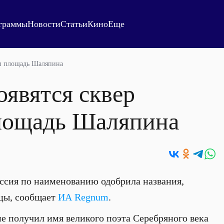
граммы
Новости
Статьи
Кино
Еще
 и площадь Шаляпина
явятся сквер
лощадь Шаляпина
ссия по наименованию одобрила названия,
ицы, сообщает
ИА Regnum
.
е получил имя великого поэта Серебряного века