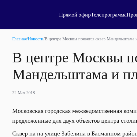
Прямой эфир
Телепрограмма
Про
Главная
/
Новости
/
В центре Москвы появятся сквер Мандельштама
В центре Москвы по
Мандельштама и п
22 Мая 2018
Московская городская межведомственная коми
предложенные для двух объектов центра стол
Сквер на на улице Забелина в Басманном район