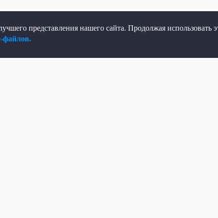
учшего представления нашего сайта. Продолжая использовать эт
e-файлов.
елеканал
Мы в соцсетях
рямой эфир
ВКонтакте
елепрограмма
Яндекс.Дзен
овости
Одноклассники
Программы
Max
Кино
Telegram
ень региона