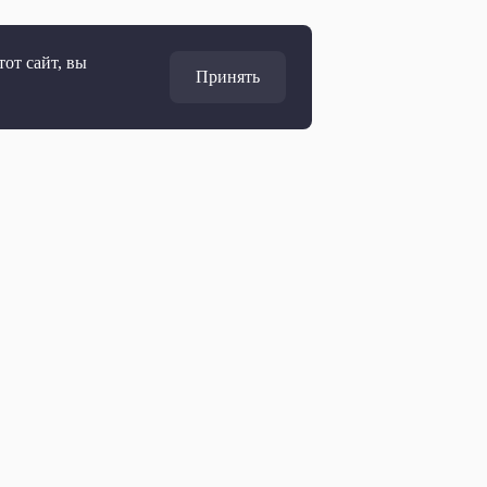
от сайт, вы
Принять
Адрес
127427, Москва, Россия
Ул. Академика Королёва, 19
Дирекция по развитию
marketing@ptvr.ru
+7 499 755 30 50 доб. 3165