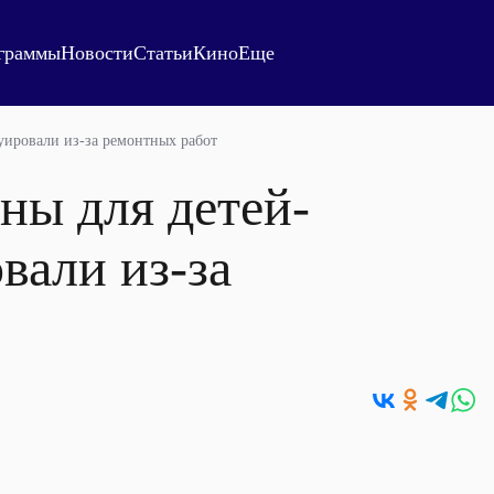
граммы
Новости
Статьи
Кино
Еще
уировали из-за ремонтных работ
ны для детей-
вали из-за