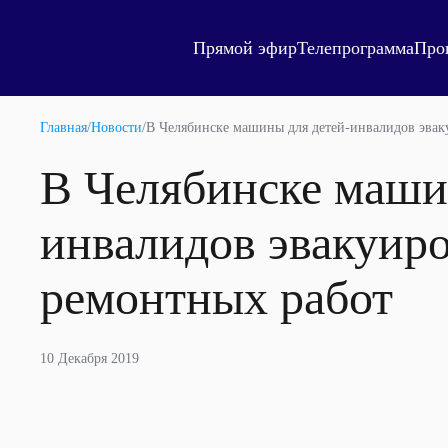
Прямой эфир
Телепрограмма
Про
Главная
/
Новости
/
В Челябинске машины для детей-инвалидов эвак
В Челябинске маши
инвалидов эвакуиро
ремонтных работ
10 Декабря 2019