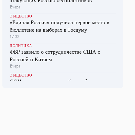
атакующих Россию беспилотников
Вчера
ОБЩЕСТВО
«Единая Россия» получила первое место в
бюллетене на выборах в Госдуму
17:33
ПОЛИТИКА
ФБР заявило о сотрудничестве США с
Россией и Китаем
Вчера
ОБЩЕСТВО
ООН предупредила о глобальной угрозе
голода из-за Эль-Ниньо
17:53