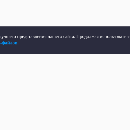
учшего представления нашего сайта. Продолжая использовать эт
e-файлов.
елеканал
Мы в соцсетях
рямой эфир
ВКонтакте
елепрограмма
Яндекс.Дзен
овости