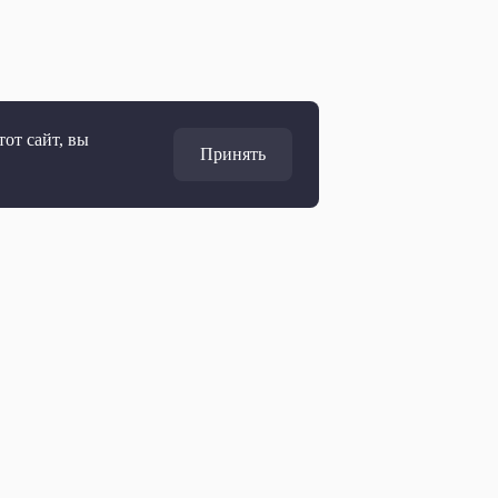
от сайт, вы
Принять
Адрес
127427, Москва, Россия
Ул. Академика Королёва, 19
Дирекция по развитию