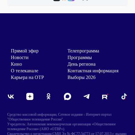
Прямой эфир
Телепрограмма
Новости
Программы
Кино
День региона
О телеканале
Контактная информация
Карьера на ОТР
Выборы 2026
Средство массовой информации, Сетевое издание - Интернет-портал
"Общественное телевидение России".
Учредитель: Автономная некоммерческая организация «Общественное
телевидение России» (АНО «ОТВР»).
Свидетельство о регистрации СМИ Эл № ФС77-54773 от 17.07.2013 г. выдано