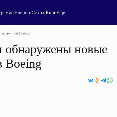
граммы
Новости
Статьи
Кино
Еще
пассажиров Boeing
и обнаружены новые
в Boeing