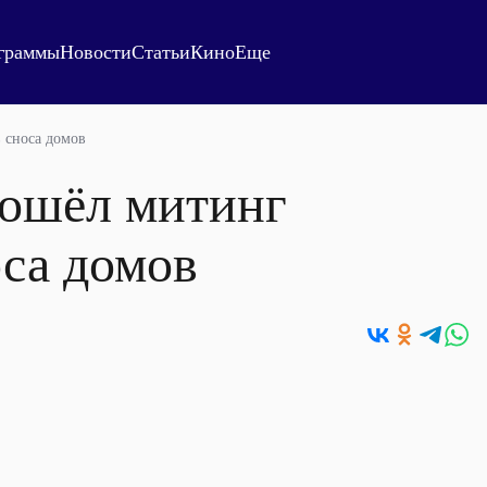
граммы
Новости
Статьи
Кино
Еще
 сноса домов
рошёл митинг
оса домов