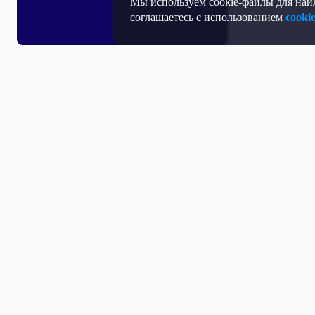
Мы используем cookie-файлы для наил
соглашаетесь с использованием
cooki
Т
П
Т
Средство массовой информации, Сетевое издание - Интернет-портал
Н
"Общественное телевидение России".
Учредитель: Автономная некоммерческая организация «Общественное
телевидение России» (АНО «ОТВР»).
Свидетельство о регистрации СМИ Эл № ФС77-54773 от 17.07.2013 г.
Д
выдано Федеральной службой по надзору в сфере связи, информационных
технологий и массовых коммуникаций (Роскомнадзор).
О
Главный редактор: Игнатенко В.Н.
К
Адрес электронной почты Редакции: internet@otr-online.ru