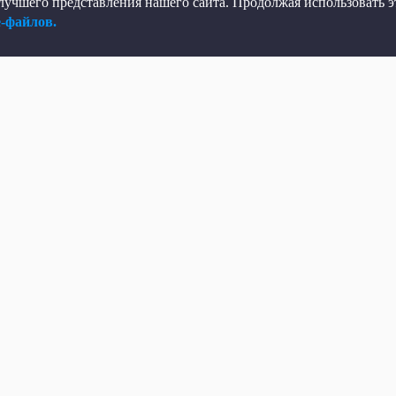
учшего представления нашего сайта. Продолжая использовать эт
e-файлов.
елеканал
Мы в соцсетях
рямой эфир
ВКонтакте
елепрограмма
Яндекс.Дзен
овости
Одноклассники
Программы
Max
Кино
Telegram
ень региона
Rutube
 телеканале
TikTok
онтактная информация