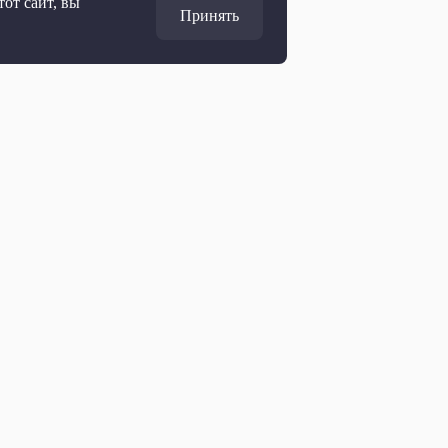
от сайт, вы
Принять
Адрес
127427, Москва, Россия
Ул. Академика Королёва, 19
Дирекция по развитию
marketing@ptvr.ru
+7 499 755 30 50 доб. 3165