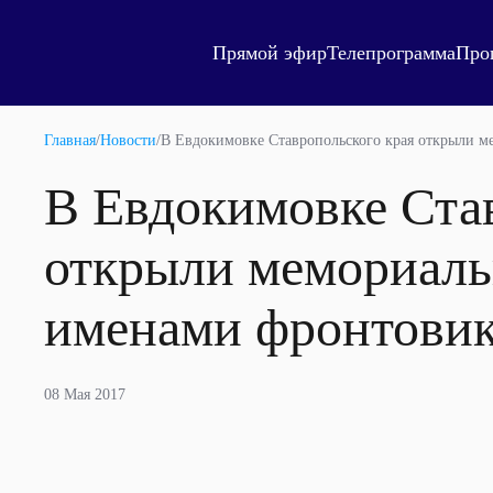
Прямой эфир
Телепрограмма
Про
Главная
/
Новости
/
В Евдокимовке Ставропольского края открыли м
В Евдокимовке Ста
открыли мемориаль
именами фронтови
08 Мая 2017