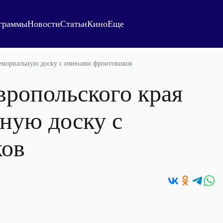
граммы
Новости
Статьи
Кино
Еще
емориальную доску с именами фронтовиков
вропольского края
ную доску с
ков