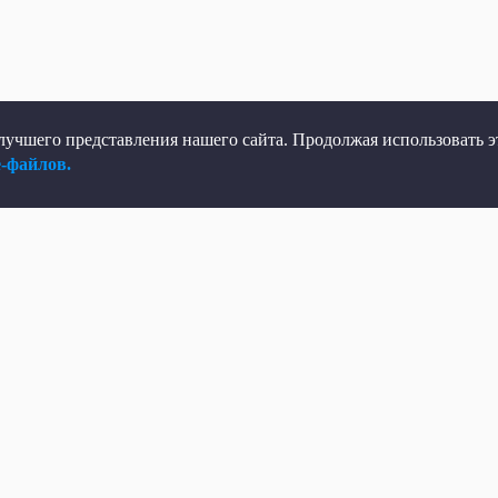
учшего представления нашего сайта. Продолжая использовать эт
e-файлов.
елеканал
Мы в соцсетях
рямой эфир
ВКонтакте
елепрограмма
Яндекс.Дзен
овости