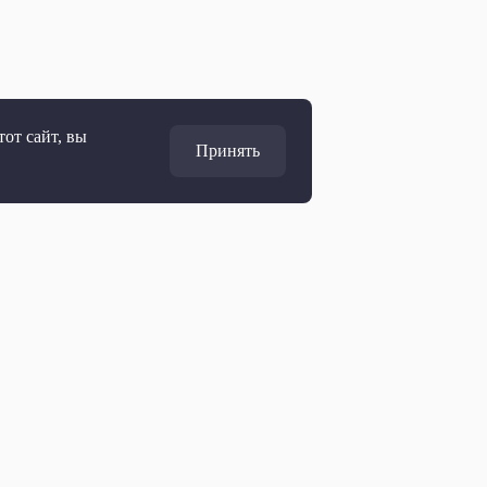
от сайт, вы
Принять
Адрес
127427, Москва, Россия
Ул. Академика Королёва, 19
Дирекция по развитию