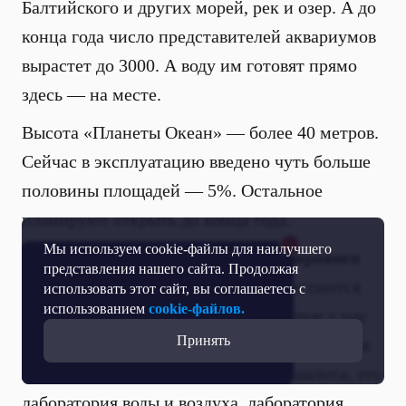
Балтийского и других морей, рек и озер. А до
конца года число представителей аквариумов
вырастет до 3000. А воду им готовят прямо
здесь — на месте.
Высота «Планеты Океан» — более 40 метров.
Сейчас в эксплуатацию введено чуть больше
половины площадей — 5%. Остальное
планируют открыть до конца года.
Мы используем cookie-файлы для наилучшего
Генеральный директор Музея Мирового
представления нашего сайта. Продолжая
океана Денис Миронюк:
«У нас остаются
использовать этот сайт, вы соглашаетесь с
использованием
cookie-файлов.
четыре больших лаборатории, которые у нас
Принять
идут следующими этапами: это лаборатория
жизни, где уже помещен скелет кашалота, это
лаборатория воды и воздуха, лаборатория