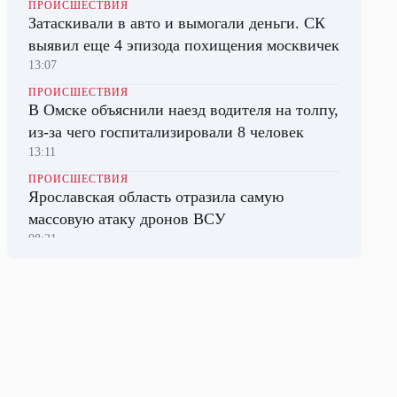
ПРОИСШЕСТВИЯ
Затаскивали в авто и вымогали деньги. СК
выявил еще 4 эпизода похищения москвичек
13:07
ПРОИСШЕСТВИЯ
В Омске объяснили наезд водителя на толпу,
из-за чего госпитализировали 8 человек
13:11
ПРОИСШЕСТВИЯ
Ярославская область отразила самую
массовую атаку дронов ВСУ
08:21
В МИРЕ
В США закроют донорскую службу за
попытки изъятия органов у живых людей
13:59