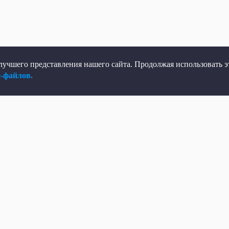
учшего представления нашего сайта. Продолжая использовать эт
e-файлов.
елеканал
Мы в соцсетях
рямой эфир
ВКонтакте
елепрограмма
Яндекс.Дзен
овости