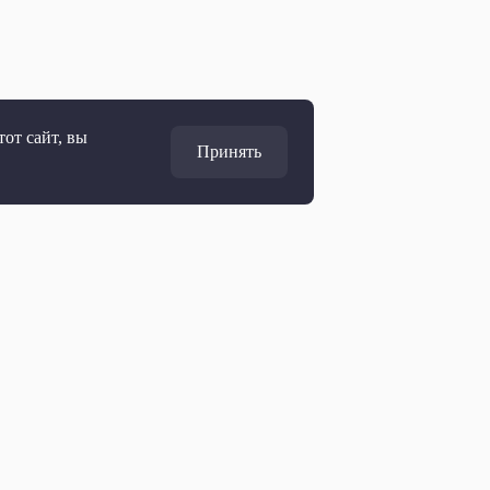
от сайт, вы
Принять
Адрес
127427, Москва, Россия
Ул. Академика Королёва, 19
Дирекция по развитию