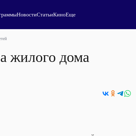
граммы
Новости
Статьи
Кино
Еще
етей
на жилого дома