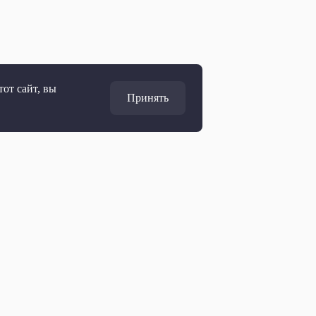
от сайт, вы
Принять
Адрес
127427, Москва, Россия
Ул. Академика Королёва, 19
Дирекция по развитию