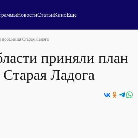
граммы
Новости
Статьи
Кино
Еще
 поселения Старая Ладога
бласти приняли план
 Старая Ладога