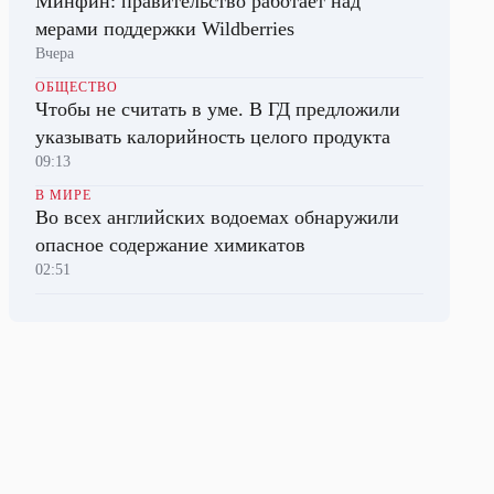
Минфин: правительство работает над
мерами поддержки Wildberries
Вчера
ОБЩЕСТВО
Чтобы не считать в уме. В ГД предложили
указывать калорийность целого продукта
09:13
В МИРЕ
Во всех английских водоемах обнаружили
опасное содержание химикатов
02:51
НАУКА
Ученые впервые использовали ИИ для
создания биологических вирусов
01:41