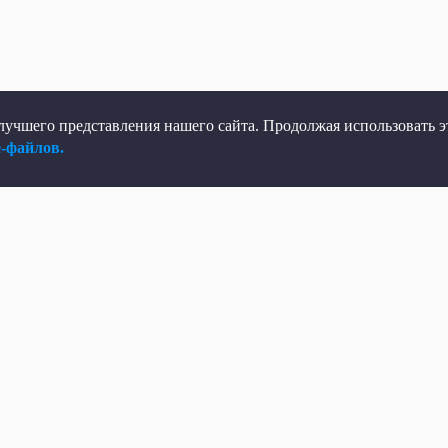
учшего представления нашего сайта. Продолжая использовать эт
e-файлов.
елеканал
Мы в соцсетях
рямой эфир
ВКонтакте
елепрограмма
Яндекс.Дзен
овости