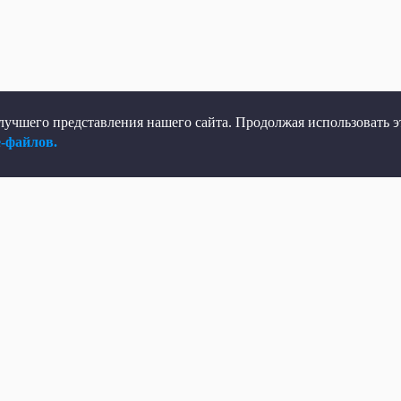
учшего представления нашего сайта. Продолжая использовать эт
e-файлов.
елеканал
Мы в соцсетях
рямой эфир
ВКонтакте
елепрограмма
Яндекс.Дзен