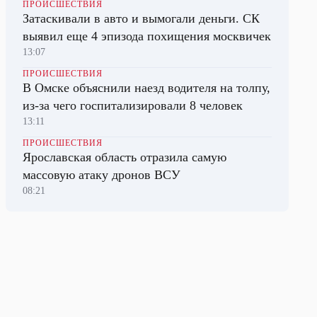
ПРОИСШЕСТВИЯ
Затаскивали в авто и вымогали деньги. СК
выявил еще 4 эпизода похищения москвичек
13:07
ПРОИСШЕСТВИЯ
В Омске объяснили наезд водителя на толпу,
из-за чего госпитализировали 8 человек
13:11
ПРОИСШЕСТВИЯ
Ярославская область отразила самую
массовую атаку дронов ВСУ
08:21
В МИРЕ
В США закроют донорскую службу за
попытки изъятия органов у живых людей
13:59