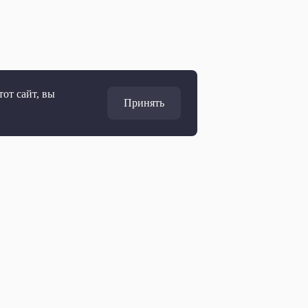
от сайт, вы
Принять
Адрес
127427, Москва, Россия
Ул. Академика Королёва, 19