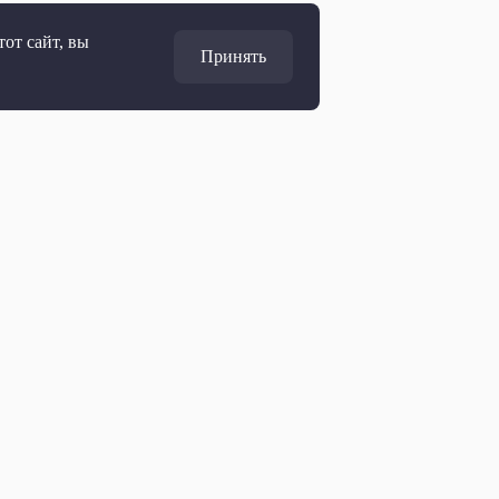
от сайт, вы
Принять
Адрес
127427, Москва, Россия
Ул. Академика Королёва, 19
Дирекция по развитию
marketing@ptvr.ru
+7 499 755 30 50 доб. 3165