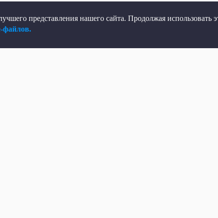
учшего представления нашего сайта. Продолжая использовать эт
e-файлов.
елеканал
Мы в соцсетях
рямой эфир
ВКонтакте
елепрограмма
Яндекс.Дзен
овости
Одноклассники
Программы
Max
Кино
Telegram
ень региона
Rutube
 телеканале