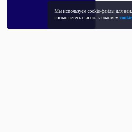
Мы используем cookie-файлы для наил
соглашаетесь с использованием
cooki
Т
П
Т
Средство массовой информации, Сетевое издание - Интернет-портал
Н
"Общественное телевидение России".
Учредитель: Автономная некоммерческая организация «Общественное
телевидение России» (АНО «ОТВР»).
Свидетельство о регистрации СМИ Эл № ФС77-54773 от 17.07.2013 г.
Д
выдано Федеральной службой по надзору в сфере связи, информационных
технологий и массовых коммуникаций (Роскомнадзор).
О