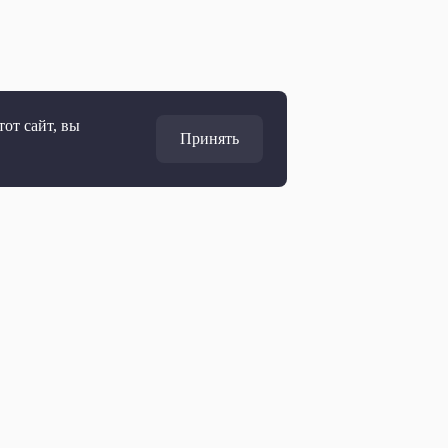
от сайт, вы
Принять
Адрес
127427, Москва, Россия
Ул. Академика Королёва, 19
Дирекция по развитию