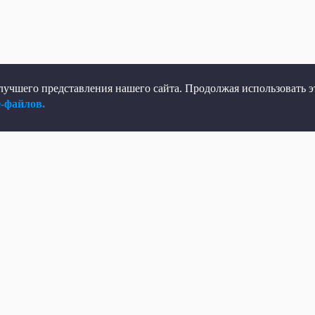
учшего представления нашего сайта. Продолжая использовать эт
e-файлов.
елеканал
Мы в соцсетях
рямой эфир
ВКонтакте
елепрограмма
Яндекс.Дзен
овости