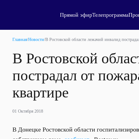
Прямой эфир
Телепрограмма
Про
Главная
/
Новости
/
В Ростовской области лежачий инвалид пострада
В Ростовской облас
пострадал от пожар
квартире
01 Октября 2018
В Донецке Ростовской области госпитализиров