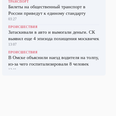
ТРАНСПОРТ
Билеты на общественный транспорт в
России приведут к единому стандарту
03:27
ПРОИСШЕСТВИЯ
Затаскивали в авто и вымогали деньги. СК
выявил еще 4 эпизода похищения москвичек
13:07
ПРОИСШЕСТВИЯ
В Омске объяснили наезд водителя на толпу,
из-за чего госпитализировали 8 человек
13:11
ПОЛИТИКА
Трамп потребовал от Пентагона объяснений
из-за дефицита боеприпасов
03:16