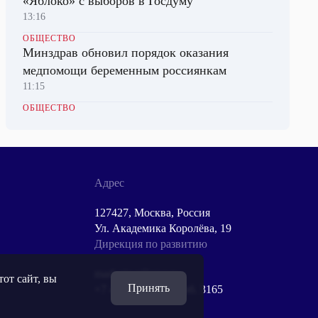
«Яблоко» с выборов в Госдуму
13:16
ОБЩЕСТВО
Минздрав обновил порядок оказания
медпомощи беременным россиянкам
11:15
ОБЩЕСТВО
Водителям-нелегалам могут запретить
таксовать на вокзалах Москвы
12:47
ПРОИСШЕСТВИЯ
Адрес
В Приднестровье пенсионер поймал вора
домашнего вина и привязал его к столбу
127427, Москва, Россия
13:51
Ул. Академика Королёва, 19
Дирекция по развитию
marketing@ptvr.ru
от сайт, вы
Принять
+7 499 755 30 50 доб. 3165