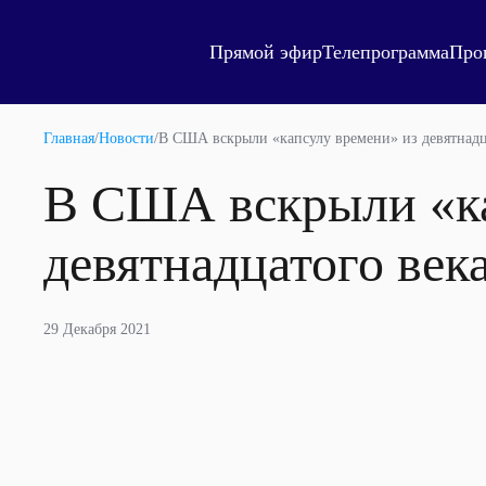
Прямой эфир
Телепрограмма
Про
Главная
/
Новости
/
В США вскрыли «капсулу времени» из девятнадц
В США вскрыли «ка
девятнадцатого век
29 Декабря 2021