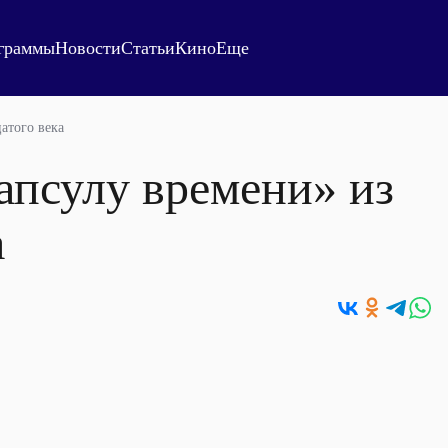
граммы
Новости
Статьи
Кино
Еще
атого века
псулу времени» из
а