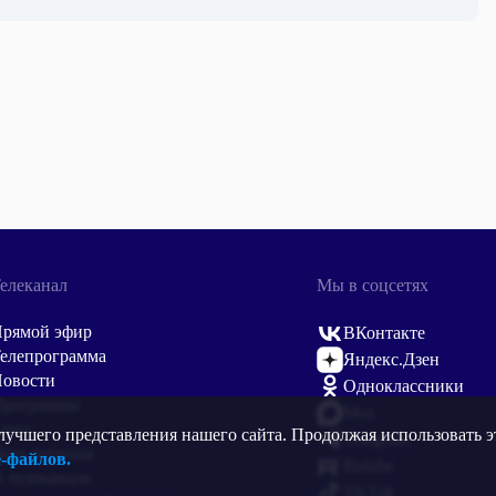
елеканал
Мы в соцсетях
рямой эфир
ВКонтакте
елепрограмма
Яндекс.Дзен
овости
Одноклассники
Программы
Max
Кино
учшего представления нашего сайта. Продолжая использовать эт
Telegram
ень региона
e-файлов.
Rutube
 телеканале
TikTok