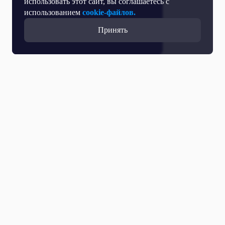
использовать этот сайт, вы соглашаетесь с
использованием
cookie-файлов.
Принять
Прямой эфир
Телепрограмма
Новости
Программы
Кино
День региона
О телеканале
Контактная информация
Карьера на ОТР
Выборы 2026