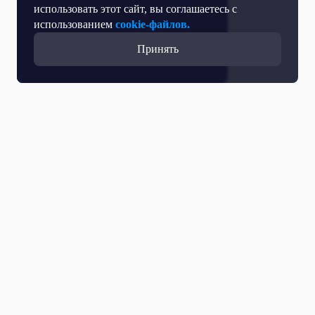
использовать этот сайт, вы соглашаетесь с
использованием
cookie-файлов.
Принять
Прямой эфир
Телепрограмма
Новости
Программы
Кино
День региона
О телеканале
Контактная информация
Карьера на ОТР
Выборы 2026