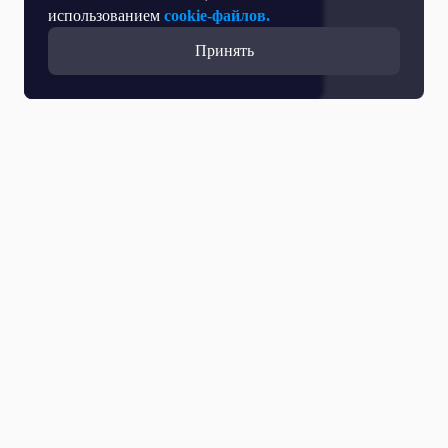
использованием
cookie-файлов.
Принять
Прямой эфир
Телепрограмма
Новости
Программы
Кино
День региона
О телеканале
Контактная информация
Карьера на ОТР
Выборы 2026