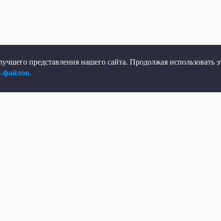
учшего представления нашего сайта. Продолжая использовать эт
e-файлов.
елеканал
Мы в соцсетях
рямой эфир
ВКонтакте
елепрограмма
Яндекс.Дзен
овости