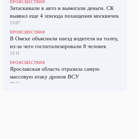
ПРОИСШЕСТВИЯ
Затаскивали в авто и вымогали деньги. СК
выявил еще 4 эпизода похищения москвичек
13:07
ПРОИСШЕСТВИЯ
В Омске объяснили наезд водителя на толпу,
из-за чего госпитализировали 8 человек
13:11
ПРОИСШЕСТВИЯ
Ярославская область отразила самую
массовую атаку дронов ВСУ
08:21
НАУКА
Медузы Азовского моря стали основой
препарата для лечения травм мозга
09:29