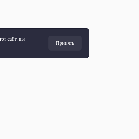
от сайт, вы
Принять
Адрес
127427, Москва, Россия
Ул. Академика Королёва, 19
Дирекция по развитию