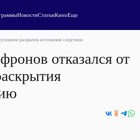
граммы
Новости
Статьи
Кино
Еще
 условием раскрытия источников следствию
фронов отказался от
раскрытия
вию