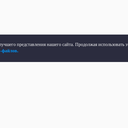
учшего представления нашего сайта. Продолжая использовать эт
e-файлов.
елеканал
Мы в соцсетях
рямой эфир
ВКонтакте