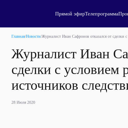
Прямой эфир
Телепрограмма
Про
Главная
/
Новости
/
Журналист Иван Сафронов отказался от сделки с
Журналист Иван Са
сделки с условием 
источников следст
28 Июля 2020