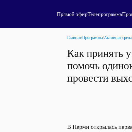
Прямой эфир
Телепрограмма
Про
Главная
/
Программы
/
Активная среда
Как принять у
помочь одино
провести выхо
В Перми открылась перва