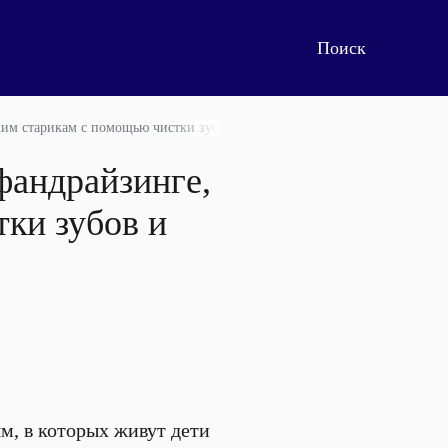
ким старикам с помощью чистки зубов и провести выходные с пользой?
фандрайзинге,
ки зубов и
м, в которых живут дети