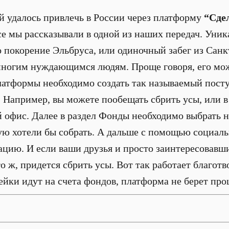
й удалось привлечь в России через платформу
“Сде
се мы рассказывали в одной из наших передач. Уника
о покорение Эльбруса, или одиночный забег из Сан
многим нуждающимся людям. Проще говоря, его мо
платформы необходимо создать так называемый посту
 Например, вы можете пообещать сбрить усы, или в
й офис. Далее в раздел Фонды необходимо выбрать 
ую хотели бы собрать. А дальше с помощью социал
цию. И если ваши друзья и просто заинтересовавш
о ж, придется сбрить усы. Вот так работает благот
ейки идут на счета фондов, платформа не берет про