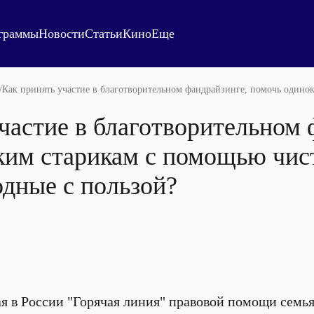
граммы
Новости
Статьи
Кино
Еще
/
Как принять участие в благотворительном фандрайзинге, помочь одино
частие в благотворительном 
ким старикам с помощью чист
дные с пользой?
я в России "Горячая линия" правовой помощи семья