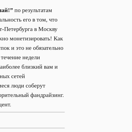
лай!”
по результатам
льность его в том, что
кт-Петербурга в Москву
жно монетизировать! Как
пок и это не обязательно
 течение недели
наиболее близкий вам и
ьных сетей
иеся люди соберут
ворительный фандрайзинг.
цент.