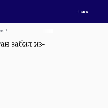
емли?
ан забил из-