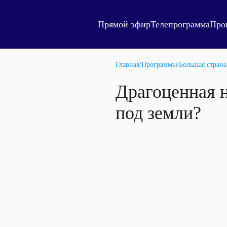
Прямой эфир
Телепрограмма
Про
Главная
/
Программы
/
Большая страна
Драгоценная н
под земли?