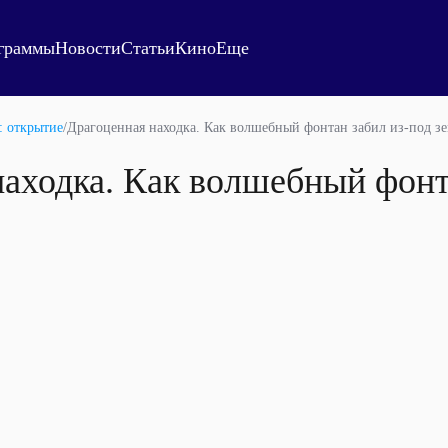
граммы
Новости
Статьи
Кино
Еще
: открытие
/
Драгоценная находка. Как волшебный фонтан забил из-под з
аходка. Как волшебный фонт