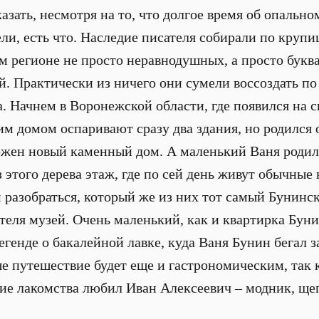
азать, несмотря на то, что долгое время об опально
ли, есть что. Наследие писателя собирали по крупи
ом регионе не просто неравнодушных, а просто бук
. Практически из ничего они сумели воссоздать по
. Начнем в Воронежской области, где появился на с
м домом оспаривают сразу два здания, но родился о
ложен новый каменный дом. А маленький Ваня родил
з этого дерева этаж, где по сей день живут обычны
м разобраться, который же из них тот самый Бунинс
еля музей. Очень маленький, как и квартирка Бун
легенде о бакалейной лавке, куда Ваня Бунин бегал
ше путешествие будет еще и гастрономическим, так 
кие лакомства любил Иван Алексеевич – модник, ще