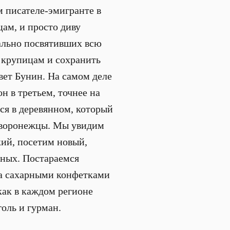
м писателе-эмигранте в
цам, и просто диву
вально посвятивших всю
 крупицам и сохранить
вет Бунин. На самом деле
н в третьем, точнее на
ся в деревянном, который
е воронежцы. Мы увидим
кий, посетим новый,
иных. Постараемся
 за сахарными конфетками
как в каждом регионе
голь и гурман.