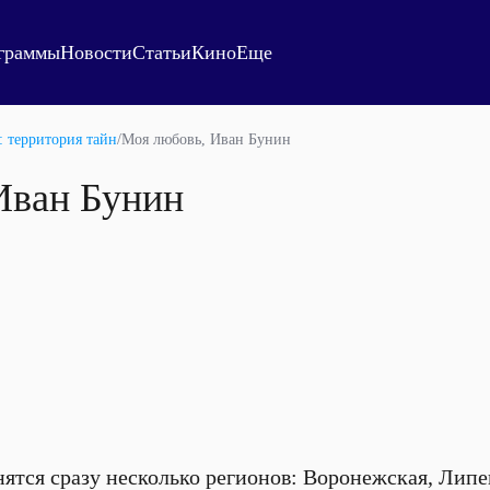
граммы
Новости
Статьи
Кино
Еще
: территория тайн
/
Моя любовь, Иван Бунин
Иван Бунин
ятся сразу несколько регионов: Воронежская, Липец