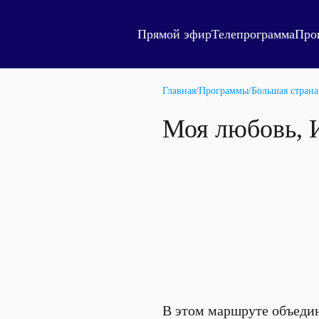
Прямой эфир
Телепрограмма
Про
Главная
/
Программы
/
Большая страна
Моя любовь, 
В этом маршруте объедин