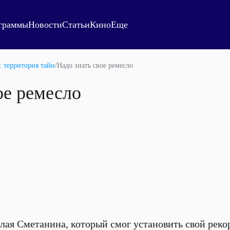
граммы
Новости
Статьи
Кино
Еще
: территория тайн
/
Надо знать свое ремесло
ое ремесло
я Сметанина, который смог установить свой реко