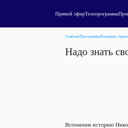
Прямой эфир
Телепрограмма
Про
Главная
/
Программы
/
Большая страна
Надо знать св
Вспомним историю Никола