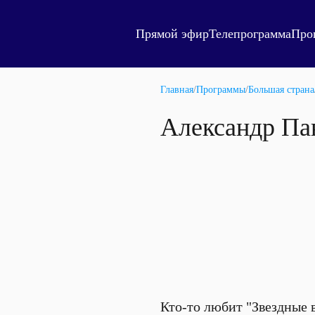
Прямой эфир
Телепрограмма
Про
Главная
/
Программы
/
Большая страна
Александр Пав
Кто-то любит "Звездные в