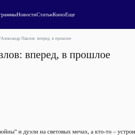
граммы
Новости
Статьи
Кино
Еще
/
Александр Павлов: вперед, в прошлое
лов: вперед, в прошлое
ойны" и дуэли на световых мечах, а кто-то – устрои