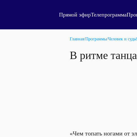
Прямой эфир
Телепрограмма
Про
Главная
/
Программы
/
Человек и судь
В ритме танца
«Чем топать ногами от зл