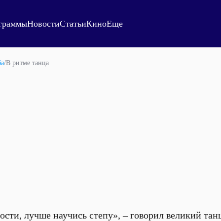
граммы
Новости
Статьи
Кино
Еще
ба
/
В ритме танца
ости, лучше научись степу», – говорил великий тан