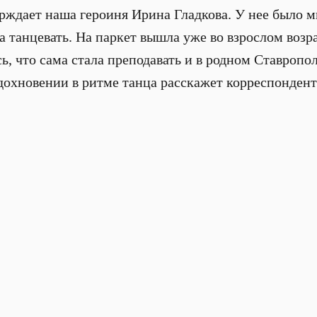
ерждает наша героиня Ирина Гладкова. У нее было м
ла танцевать. На паркет вышла уже во взрослом возра
ь, что сама стала преподавать и в родном Ставропо
вдохновении в ритме танца расскажет корреспонден