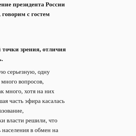
ение президента России
 говорим с гостем
 точки зрения, отличия
ь.
ую серьезную, одну
 много вопросов,
к много, хотя на них
шая часть эфира касалась
азование,
аки власти решили, что
 населения в обмен на