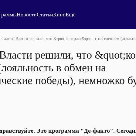
граммы
Новости
Статьи
Кино
Еще
 Салин: Власти решили, что &quot;контракт&quot; с населением (лояльн
Власти решили, что &quot;к
(лояльность в обмен на
ческие победы), немножко б
дравствуйте. Это программа "Де-факто". Сегодн