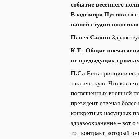
событие весеннего поли
Владимира Путина со ст
нашей студии политоло
Павел Салин:
Здравству
К.Т.: Общие впечатлени
от предыдущих прямых л
П.С.:
Есть принципиальны
тактическую. Что касаетс
посвященных внешней пол
президент отвечал более 
конкретных насущных пр
здравоохранение – вот о 
тот контракт, который он