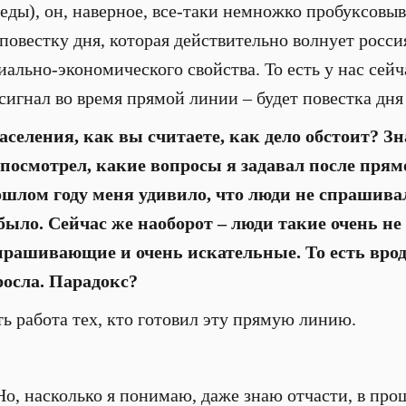
ды), он, наверное, все-таки немножко пробуксовыв
повестку дня, которая действительно волнует росс
льно-экономического свойства. То есть у нас сейча
сигнал во время прямой линии – будет повестка дня
аселения, как вы считаете, как дело обстоит? Зн
 посмотрел, какие вопросы я задавал после пря
ошлом году меня удивило, что люди не спрашивал
 было. Сейчас же наоборот – люди такие очень не
прашивающие и очень искательные. То есть врод
росла. Парадокс?
ть работа тех, кто готовил эту прямую линию.
Но, насколько я понимаю, даже знаю отчасти, в про