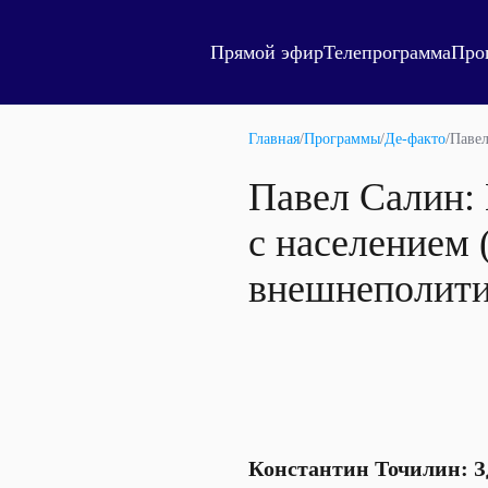
Прямой эфир
Телепрограмма
Про
Главная
/
Программы
/
Де-факто
/
Павел
Павел Салин: 
с населением 
внешнеполити
Константин Точилин: З