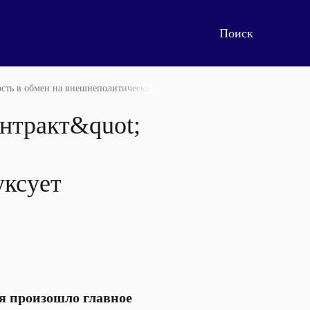
ость в обмен на внешнеполитические победы), немножко буксует
онтракт&quot;
уксует
я произошло главное