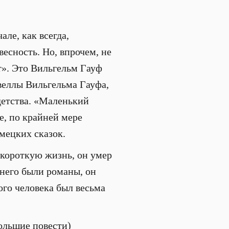
ле, как всегда,
есность. Но, впрочем, не
т». Это Вильгельм Гауф
веллы Вильгельма Гауфа,
 детства. «Маленький
е, по крайней мере
мецких сказок.
ь короткую жизнь, он умер
 него были романы, он
ого человека был весьма
большие повести)