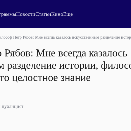
граммы
Новости
Статьи
Кино
Еще
лософ Пётр Рябов: Мне всегда казалось искусственным разделение исто
Рябов: Мне всегда казалось
м разделение истории, филос
то целостное знание
и публицист