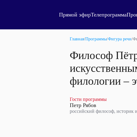
Прямой эфир
Телепрограмма
Про
Главная
/
Программы
/
Фигура речи
/
Фи
Философ Пётр 
искусственны
филологии – э
Гости программы
Петр Рябов
российский философ, историк 