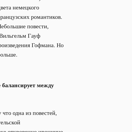
цвета немецкого
французских романтиков.
 Небольшие повести,
 Вильгельм Гауф
произведения Гофмана. Но
больше.
 балансирует между
 что одна из повестей,
тельской
аже откровенно иронично.