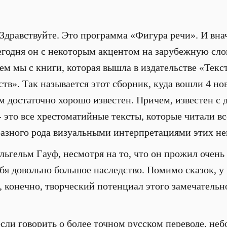
Здравствуйте. Это программа «Фигура речи». И внача
егодня он с некоторым акцентом на зарубежную слов
ем мы с книги, которая вышла в издательстве «Текс
тв». Так называется этот сборник, куда вошли 4 но
м достаточно хорошо известен. Причем, известен с
 это все хрестоматийные тексты, которые читали вс
азного рода визуальными интерпретациями этих не
ильгельм Гауф, несмотря на то, что он прожил очен
себя довольно большое наследство. Помимо сказок, у
, конечно, творческий потенциал этого замечательн
если говорить о более точном русском переводе, не