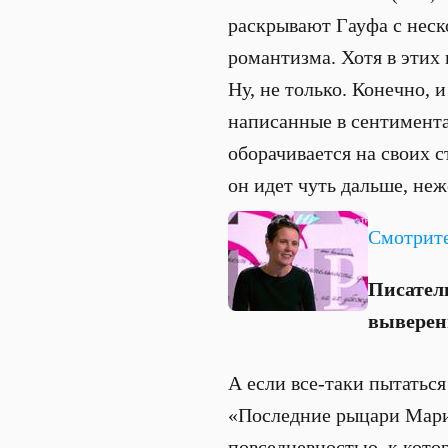
раскрывают Гауфа с неск
романтизма. Хотя в этих
Ну, не только. Конечно, 
написанные в сентимента
оборачивается на своих 
он идет чуть дальше, не
Смотрите
Писател
выверен
А если все-таки пытаться
«Последние рыцари Марие
повседневностью, к кото