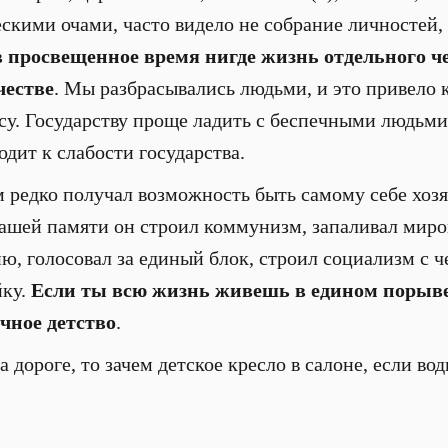
ескими очами, часто видело не собрание личностей,
в просвещенное время нигде жизнь отдельного ч
честве
. Мы разбрасывались людьми, и это привело 
у. Государству проще ладить с беспечными людьми
одит к слабости государства.
 редко получал возможность быть самому себе хозя
нашей памяти он строил коммунизм, запаливал мир
ю, голосовал за единый блок, строил социализм с 
йку.
Если ты всю жизнь живешь в едином порыве 
ечное детство
.
а дороге, то зачем детское кресло в салоне, если во