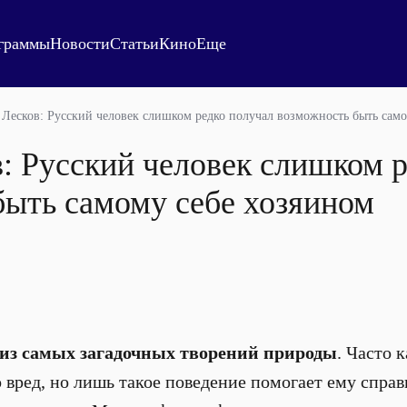
граммы
Новости
Статьи
Кино
Еще
 Лесков: Русский человек слишком редко получал возможность быть само
: Русский человек слишком 
быть самому себе хозяином
о из самых загадочных творений природы
. Часто 
о вред, но лишь такое поведение помогает ему спр