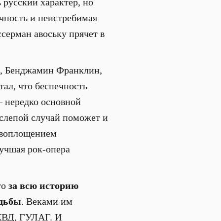
 русский характер, но
ечность и неистребимая
ассерман авоську прячет в
р, Бенджамин Франклин,
тал, что беспечность
– нередко основной
 слепой случай поможет и
л воплощением
лучшая рок-опера
то
за всю историю
удьбы
. Веками им
НКВД, ГУЛАГ. И