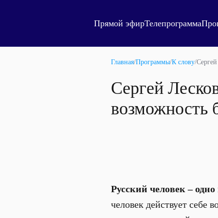
Прямой эфир
Телепрограмма
Про
Главная
/
Программы
/
К слову
/
Сергей
Сергей Лесков
возможность 
Русский человек – одн
человек действует себе в