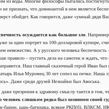
им из воды. Многие философы пытались постигнуть
и не признать, что доминантой в нем является бесп
о верст обойдет. Как говорится, даже «умный дядя В
спечность осуждается как большое зло
. Наприме
уже за один портрет на 100-долларовой купюре, счи
ем невежество. А у русского человека беспечность 
ше правило – пустить дела на самотек и ждать, что
ыправится. Наш главный сказочный герой Иван бы
гатырь Илья Муромец 30 лет сопел на печке. Наша 
сь». Даже среди друзей Незнайки был Авоська.
 даже презрения к здравому смыслу таится в том, ч
го человек слишком редко был хозяином своей с
ин-барин, царь-батюшка, всякие РКП(б), ВЛКСМ, 