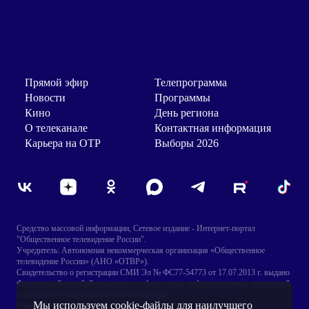
Прямой эфир
Телепрограмма
Новости
Программы
Кино
День региона
О телеканале
Контактная информация
Карьера на ОТР
Выборы 2026
Средство массовой информации, Сетевое издание - Интернет-портал
"Общественное телевидение России".
Учредитель: Автономная некоммерческая организация «Общественное
телевидение России» (АНО «ОТВР»).
Свидетельство о регистрации СМИ Эл № ФС77-54773 от 17.07.2013 г. выдано
Федеральной службой по надзору в сфере связи, информационных технологий
и массовых коммуникаций (Роскомнадзор).
Мы используем cookie-файлы для наилучшего
Главный редактор: Игнатенко В.Н.