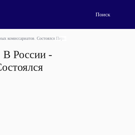
нных комиссариатов. Состоялся Первый всемирный цыганский конгресс
 В России -
Состоялся