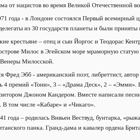
ма от нацистов во время Великой Отечественной в
1971 года - в Лондоне состоялся Первый всемирный 
делегаты из 30 государств планеты и были приняты 
ские крестьяне – отец и сын Йоргос и Теодорас Кент
 острове Милос в Эгейском море мраморную статую
 Венеры Милосской.
ся Фред Эбб - американский поэт, либреттист, авто
 4 премий «Тони», 3 – «Драма Деск», 2 – «Эмми».
озитором Джоном Кандером. Вместе написали песни
В том числе «Кабаре» и «Чикаго».
1941 года – родилась Вивьен Вествуд, бунтарка, «рыж
итанского панка. Гранд-дама и кавалер ордена Брит