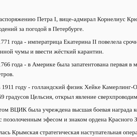
о распоряжению Петра I, вице-адмирал Корнелиус Кр
дений за погодой в Петербурге.
 1771 года - императрица Екатерина II повелела сро
нной чумы и ввести жёсткий карантин.
 1766 года - в Америке была запатентована первая в
тров.
 в 1911 году - голландский физик Хейке Камерлинг-О
69 градусов Цельсия, открыл явление сверхпроводим
етом ВЦИК была учреждена высшая боевая награда к
с позолоченным эфесом и знаком ордена Красного 
алась Крымская стратегическая наступательная опер