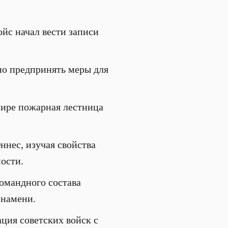
юйс начал вести записи
чно предпринять меры для
 мире пожарная лестница
ннес, изучая свойства
ости.
омандного состава
Знамени.
ация советских войск с