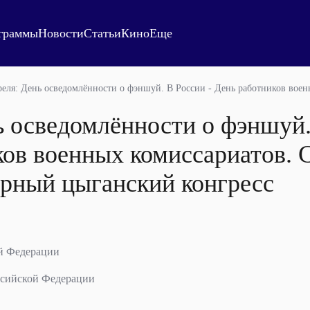
граммы
Новости
Статьи
Кино
Еще
реля: День осведомлённости о фэншуй. В России - День работников вое
ь осведомлённости о фэншуй.
ов военных комиссариатов. 
рный цыганский конгресс
й Федерации
ссийской Федерации