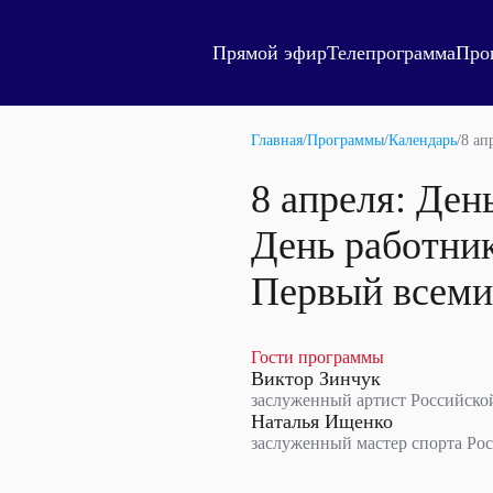
Прямой эфир
Телепрограмма
Про
Главная
/
Программы
/
Календарь
/
8 ап
8 апреля: Ден
День работник
Первый всеми
Гости программы
Виктор Зинчук
заслуженный артист Российско
Наталья Ищенко
заслуженный мастер спорта Ро