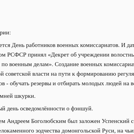
ории:
ется День работников военных комиссариатов. И дат
ком РСФСР принял «Декрет об учреждении волостны
по военным делам». Создание военных комиссариат
й советской власти на пути к формированию регул
ов - обучать резервы и отбирать молодых людей на 
имней шкурки.
ый день осведомлённости о фэншуй.
язем Андреем Боголюбским был заложен Успенский 
окаменного зодчества домонгольской Руси, на чьи