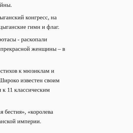
ойны.
цыганский конгресс, на
цыганские гимн и флаг.
ротасы - раскопали
 прекрасной женщины – в
р стихов к мюзиклам и
 Широко известен своим
 к 11 классическим
ая бестия», «королева
анской империи.