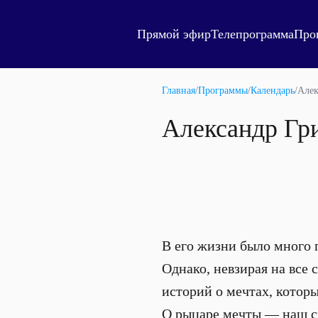
Прямой эфир
Телепрограмма
Про
Главная
/
Программы
/
Календарь
/
Алек
Александр Гр
В его жизни было много 
Однако, невзирая на все
историй о мечтах, которы
О рыцаре мечты — наш с