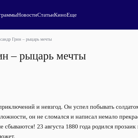
граммы
Новости
Статьи
Кино
Еще
сандр Грин – рыцарь мечты
ин – рыцарь мечты
приключений и невзгод. Он успел побывать солдато
 сложности, он не сломался и написал немало прек
е сбываются! 23 августа 1880 года родился прозаик
южет.