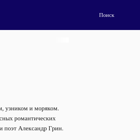
м, узником и моряком.
расных романтических
 и поэт Александр Грин.