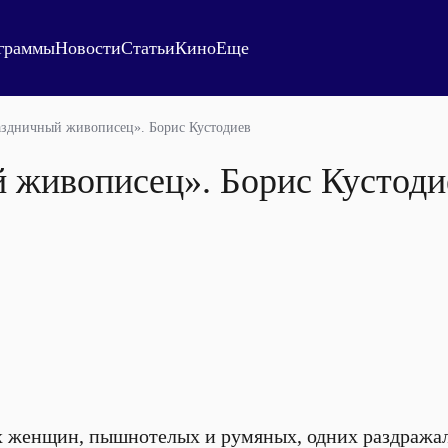
граммы
Новости
Статьи
Кино
Еще
здничный живописец». Борис Кустодиев
 живописец». Борис Кустоди
х женщин, пышнотелых и румяных, одних раздражал