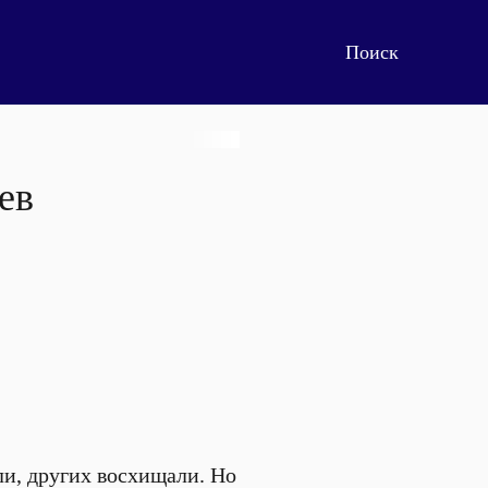
ев
и, других восхищали. Но