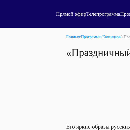
Прямой эфир
Телепрограмма
Про
Главная
/
Программы
/
Календарь
/
«Пра
«Праздничный
Его яркие образы русски