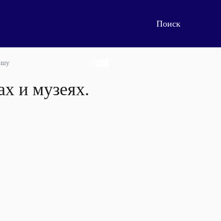
ишу
ах и музеях.