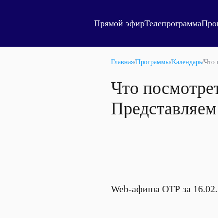
Прямой эфир
Телепрограмма
Про
Главная
/
Программы
/
Календарь
/
Что 
Что посмотрет
Представляем
Web-афиша ОТР за 16.02.