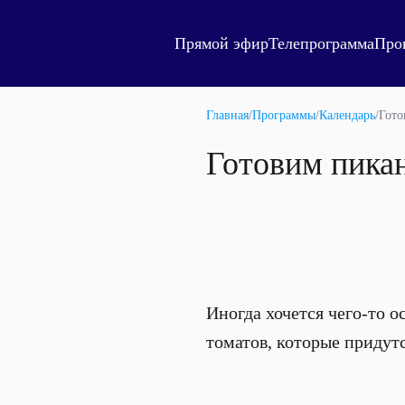
Прямой эфир
Телепрограмма
Про
Главная
/
Программы
/
Календарь
/
Гото
Готовим пика
Иногда хочется чего-то о
томатов, которые придутс