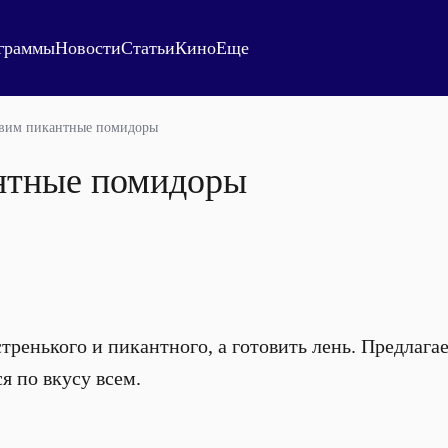
граммы
Новости
Статьи
Кино
Еще
вим пикантные помидоры
нтные помидоры
стренького и пикантного, а готовить лень. Предлаг
я по вкусу всем.