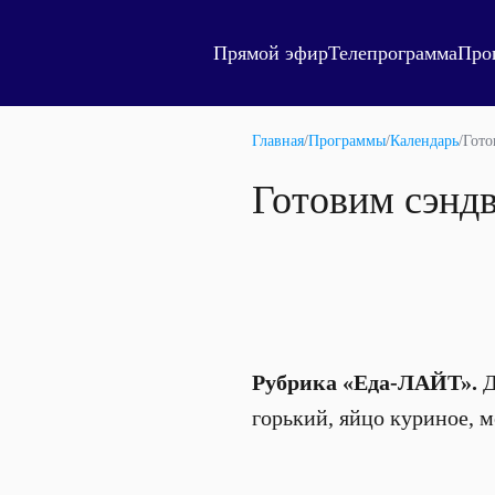
Прямой эфир
Телепрограмма
Про
Главная
/
Программы
/
Календарь
/
Гото
Готовим сэнд
Рубрика «Еда-ЛАЙТ».
Д
горький, яйцо куриное, 