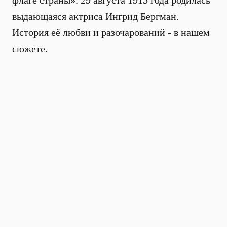
флаге страны». 29 августа 1915 года родилась
выдающаяся актриса Ингрид Бергман.
История её любви и разочарований - в нашем
сюжете.