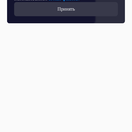
Принять
Все выпуски
07 Августа 2026
Календарь. Полный выпуск. 07.08.2026