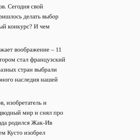
в. Сегодня свой
пришлось делать выбор
ый конкурс? И чем
жает воображение – 11
втором стал французский
разных стран выбрали
рного наследия нашей
в, изобретатель и
дводный мир и снял про
года родился Жак-Ив
ем Кусто изобрел