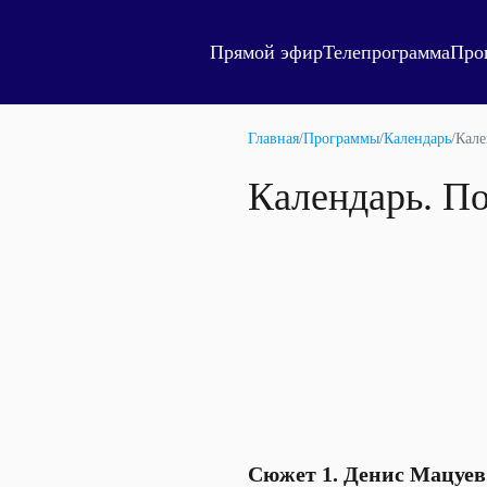
Прямой эфир
Телепрограмма
Про
Главная
/
Программы
/
Календарь
/
Кале
Календарь. По
Сюжет 1. Денис Мацуев.