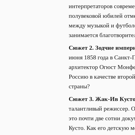
интерпретаторов совреме
полувековой юбилей отме
между музыкой и футболо
занимается благотворит
Сюжет 2. Зодчие импер
июня 1858 года в Санкт-
архитектор Огюст Монфер
Россию в качестве второ
страны?
Сюжет 3. Жак-Ив Кусто
талантливый режиссер. О
это почти две сотни док
Кусто. Как его детскую 