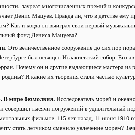
нности, лауреат многочисленных премий и конкурсо
чает Денис Мацуев. Правда ли, что в детстве ему 
м? Как и когда он выиграл свои первый музыкальн
ельный фонд Дениса Мацуева?
ии.
Это величественное сооружение до сих пор пора
Петербурге был освящен Исаакиевский собор. Его а
ран. Почему он и другие выдающиеся мастера из 
й родины? И какие их творения стали частью культу
. В мире безмолвия.
Исследователь морей и океано
н совершил тысячи погружений в удивительный по
ументальных фильмов. 115 лет назад, 11 июня 1910 
мечту стать летчиком сменило увлечение морем? Зач