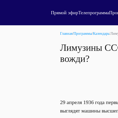
Прямой эфир
Телепрограмма
Про
Главная
/
Программы
/
Календарь
/
Лиму
Лимузины ССС
вожди?
29 апреля 1936 года пер
выглядят машины высшег