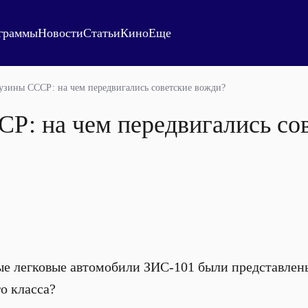
граммы
Новости
Статьи
Кино
Еще
зины СССР: на чем передвигались советские вожди?
Р: на чем передвигались со
вые легковые автомобили ЗИС-101 были представлен
о класса?