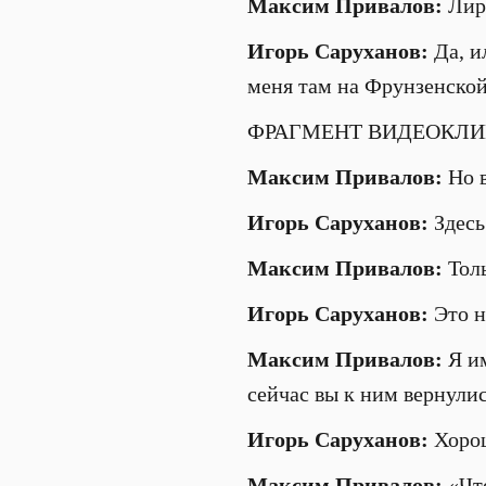
Максим Привалов:
Лир
Игорь Саруханов
:
Да, и
меня там на Фрунзенско
ФРАГМЕНТ ВИДЕОКЛИ
Максим Привалов:
Но 
Игорь Саруханов
:
Здесь
Максим Привалов:
Тол
Игорь Саруханов
:
Это н
Максим Привалов:
Я и
сейчас вы к ним вернули
Игорь Саруханов
:
Хоро
Максим Привалов:
«Чт