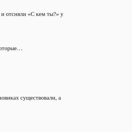
и и отсняли «С кем ты?» у
 которые…
рновиках существовали, а