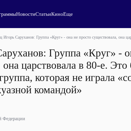
граммы
Новости
Статьи
Кино
Еще
ц Игорь Саруханов: Группа «Круг» - она не просто существовала, она ца
аруханов: Группа «Круг» - о
 она царствовала в 80-е. Это
группа, которая не играла «с
жуазной командой»
й Федерации