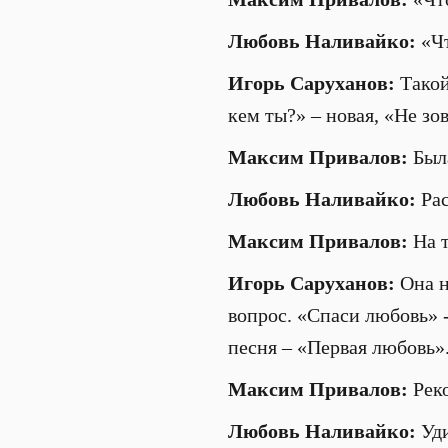
Любовь Наливайко
:
«Чт
Игорь Саруханов
:
Такой
кем ты?» – новая, «Не з
Максим Привалов:
Был
Любовь Наливайко
:
Ра
Максим Привалов:
На т
Игорь Саруханов
:
Она н
вопрос. «Спаси любовь» - 
песня – «Первая любовь»
Максим Привалов:
Рек
Любовь Наливайко
:
Уди