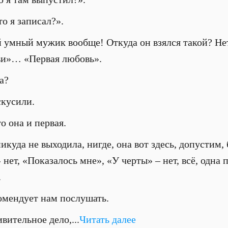
о я записал?».
 умный мужик вообще! Откуда он взялся такой? Нет,
ови»… «Первая любовь».
а?
скусили.
о она и первая.
икуда не выходила, нигде, она вот здесь, допустим,
нет, «Показалось мне», «У черты» – нет, всё, одна п
.
омендует нам послушать.
вительное дело,...
Читать далее