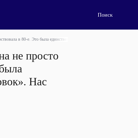
рствовала в 80-е. Это была единственная группа, которая не играла «сов
на не просто
 была
овок». Нас