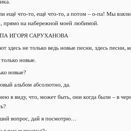
ика.
ли ещё что-то, ещё что-то, а потом – о-па! Мы взял
й, прямо на набережной моей любимой.
ПА ИГОРЯ САРУХАНОВА
вот здесь не только ведь новые песни, здесь песни,
 только новые.
ько новые?
овый альбом абсолютно, да.
мею в виду, что, может быть, они когда были – в че
сь?
ший вопрос, дай я посмотрю…
о я там выпустил?».