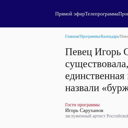
Прямой эфир
Телепрограмма
Про
Главная
/
Программы
/
Календарь
/
Певе
Певец Игорь С
существовала,
единственная 
назвали «бур
Гости программы
Игорь Саруханов
заслуженный артист Российско