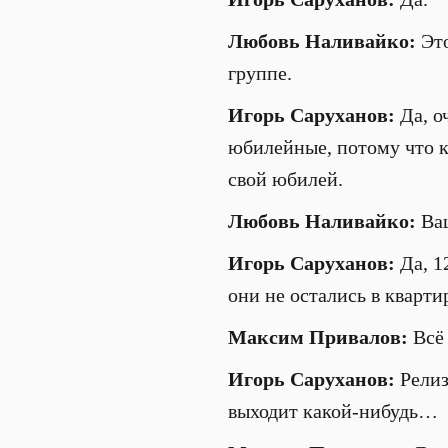
Любовь Наливайко
:
Это
группе.
Игорь Саруханов
:
Да, о
юбилейные, потому что к
свой юбилей.
Любовь Наливайко
:
Ва
Игорь Саруханов
:
Да, 1
они не остались в кварти
Максим Привалов:
Всё
Игорь Саруханов
:
Релиз
выходит какой-нибудь…