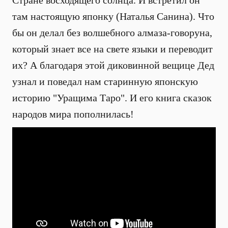
Стране восходящего солнца. И встретил он
там настоящую японку (Наталья Санина). Что
бы он делал без волшебного алмаза-говоруна,
который знает все на свете языки и переводит
их? А благодаря этой диковинной вещице Дед
узнал и поведал нам старинную японскую
историю "Уращима Таро". И его книга сказок
народов мира пополнилась!