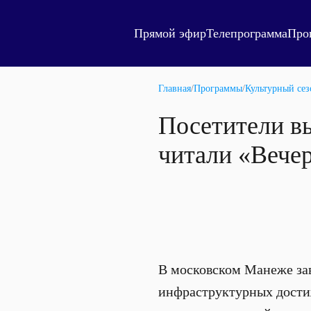
Прямой эфир
Телепрограмма
Про
Главная
/
Программы
/
Культурный сез
Посетители в
читали «Веч
В московском Манеже за
инфраструктурных достиж