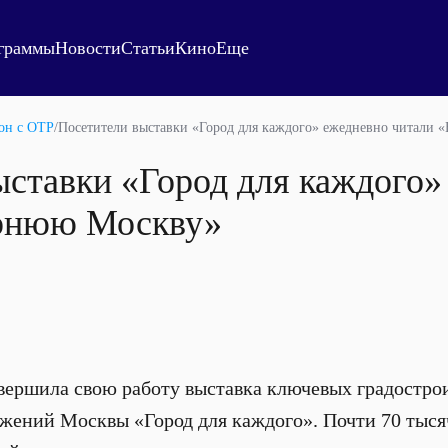
граммы
Новости
Статьи
Кино
Еще
он с ОТР
/
Посетители выставки «Город для каждого» ежедневно читали
ыставки «Город для каждого»
ернюю Москву»
вершила свою работу выставка ключевых градостро
ений Москвы «Город для каждого». Почти 70 тысяч