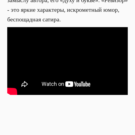
замыслу автора, его «духу и букве». «Ревизор»
- это яркие характеры, искрометный юмор,
беспощадная сатира.