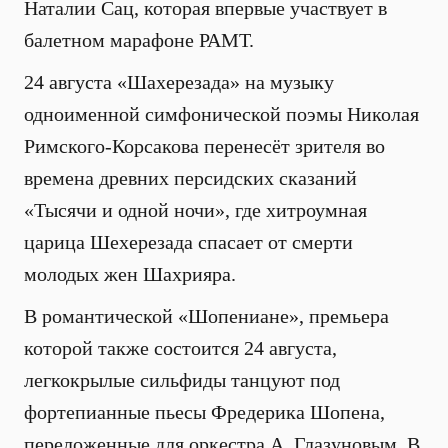
Наталии Сац, которая впервые участвует в
балетном марафоне РАМТ.
24 августа «Шахерезада» на музыку
одноименной симфонической поэмы Николая
Римского-Корсакова перенесёт зрителя во
времена древних персидских сказаний
«Тысячи и одной ночи», где хитроумная
царица Шехерезада спасает от смерти
молодых жен Шахрияра.
В романтической «Шопениане», премьера
которой также состоится 24 августа,
легкокрылые сильфиды танцуют под
фортепианные пьесы Фредерика Шопена,
переложенные для оркестра А. Глазуновым. В