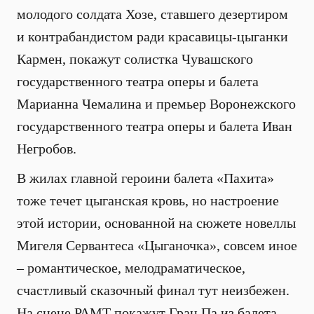
молодого солдата Хозе, ставшего дезертиром
и контрабандистом ради красавицы-цыганки
Кармен, покажут солистка Чувашского
государственного театра оперы и балета
Марианна Чемалина и премьер Воронежского
государственного театра оперы и балета Иван
Негробов.
В жилах главной героини балета «Пахита»
тоже течет цыганская кровь, но настроение
этой истории, основанной на сюжете новеллы
Мигеля Сервантеса «Цыганочка», совсем иное
– романтическое, мелодраматическое,
счастливый сказочный финал тут неизбежен.
На сцене РАМТ покажут Гран Па из балета –