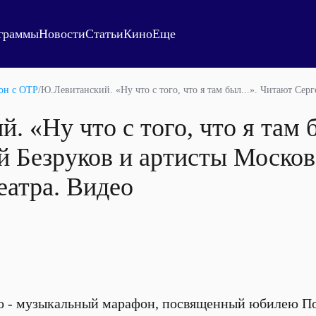
граммы
Новости
Статьи
Кино
Еще
он с ОТР
/
Ю.Левитанский. «Ну что с того, что я там был...». Читают Сер
 «Ну что с того, что я там б
й Безруков и артисты Москов
еатра. Видео
о - музыкальный марафон, посвященный юбилею По