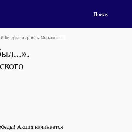
гей Безруков и артисты Московского Губернского театра. Видео
ыл...».
ского
беды! Акция начинается