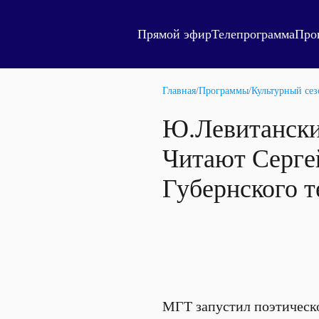
Прямой эфир
Телепрограмма
Про
Главная
/
Программы
/
Культурный сез
Ю.Левитанский.
Читают Серге
Губернского т
МГТ запустил поэтическ