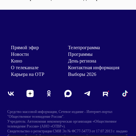
Прямой эфир
Телепрограмма
Новости
Программы
Кино
День региона
О телеканале
Контактная информация
Карьера на ОТР
Выборы 2026
Средство массовой информации, Сетевое издание - Интернет-портал
"Общественное телевидение России".
Учредитель: Автономная некоммерческая организация «Общественное
телевидение России» (АНО «ОТВР»).
Свидетельство о регистрации СМИ Эл № ФС77-54773 от 17.07.2013 г. выдано